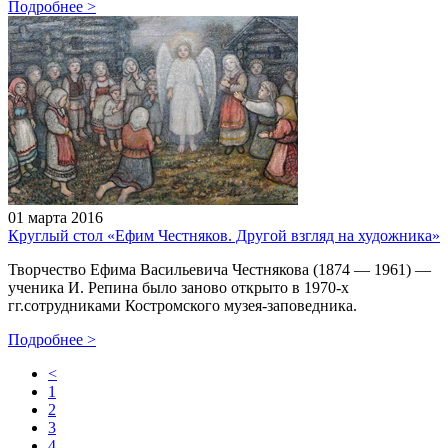
Подробнее
>
01 марта 2016
Круглый стол «Ефим Честняков. Другой взгляд на художника»
Творчество Ефима Васильевича Честнякова (1874 — 1961) —
ученика И. Репина было заново открыто в 1970-х
гг.сотрудниками Костромского музея-заповедника.
Подробнее
>
<
1
2
3
4