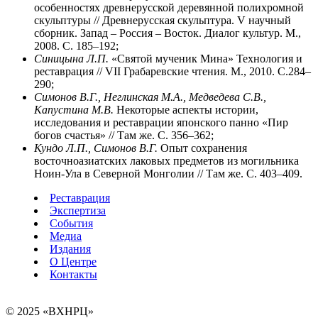
особенностях древнерусской деревянной полихромной
скульптуры // Древнерусская скульптура. V научный
сборник. Запад – Россия – Восток. Диалог культур. М.,
2008. С. 185–192;
Синицына Л.П.
«Святой мученик Мина» Технология и
реставрация // VII Грабаревские чтения. М., 2010. С.284–
290;
Симонов В.Г., Неглинская М.А., Медведева С.В.,
Капустина М.В.
Некоторые аспекты истории,
исследования и реставрации японского панно «Пир
богов счастья» // Там же. С. 356–362;
Кундо Л.П., Симонов В.Г.
Опыт сохранения
восточноазиатских лаковых предметов из могильника
Ноин-Ула в Северной Монголии // Там же. С. 403–409.
Реставрация
Экспертиза
События
Медиа
Издания
О Центре
Контакты
© 2025 «ВХНРЦ»