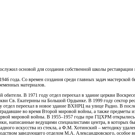
послужил основой для создания собственной школы реставрации
с 1946 года. Со времен создания среди главных задач мастерск
ременных материалов.
обители. В 1971 году отдел переехал в здание церкви Воскресе
кви Св. Екатерины на Большой Ордынке. В 1999 году сектор рес
ду отдел переехал в новое здание ВХНРЦ на улице Радио. В пос
острадавшие во время Второй мировой войны, а также предметы 
ервой мировой войны. В 1955–1957 годы при ГЦХРМ открылись 
ики, написанные ведущими специалистами центра, в которых бы
дного искусства из стекла, а Ф.М. Хотинский – методику удале
одством заведующего отделом М.А. Александровского, особое в