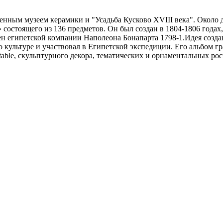
нным музеем керамики и "Усадьба Кусково XVIII века". Около дв
» состоящего из 136 предметов. Он был создан в 1804-1806 года
ен египетской компании Наполеона Бонапарта 1798-1.Идея созд
 культуре и участвовал в Египетской экспедиции. Его альбом
 table, скульптурного декора, тематических и орнаментальных ро