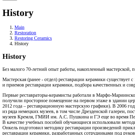
History
Main
Restoration
Restoring Ceramics
History
History
Без малого 70-летний опыт работы, накопленный мастерской, 
Мастерская (ранее - отдел) реставрации керамики существует 
и приемов реставрации керамики, подбора качественных и сов
Первые реставраторы-керамисты работали в Марфо-Мариинской 
получили просторное помещение на первом этаже в здании цер
2012 года – реставрационную мастерскую графики). В 2006 го
из ряда немецких музеев, в том числе Дрезденской галереи, п
музеев Кремля, ГМИИ им. А.С. Пушкина и ГЭ еще во время П
В качестве учебных пособий обучающиеся использовали метод
Онкель подготовил методику реставрации произведений прикла
реставрации керамики, разработанных сотрудниками под руков