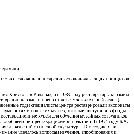
 керамики.
ой было исследование и внедрение основополагающих принципов
ния Христова в Кадашах, а в 1989 году реставраторы керамики
таврации керамики превратился самостоятельный отдел (с
левоенные годы специалисты центра реставрировали экспонаты
из румынских и польских музеев, которые поступили в фонды
реставрационные курсы для обучения музейных сотрудников.
л обобщен опыт реставрационной практики. В 1954 году Б.А.
ния загрязнений с гипсовой скульптуры. В методиках по
нимание уделялось вопросам изучения, апробирования и