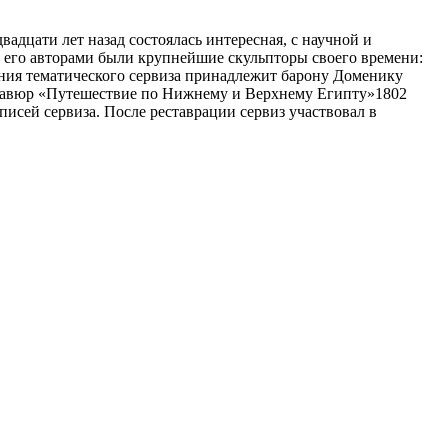
адцати лет назад состоялась интересная, с научной и
х, его авторами были крупнейшие скульпторы своего времени:
ания тематического сервиза принадлежит барону Доменику
 гравюр «Путешествие по Нижнему и Верхнему Египту»1802
списей сервиза. После реставрации сервиз участвовал в