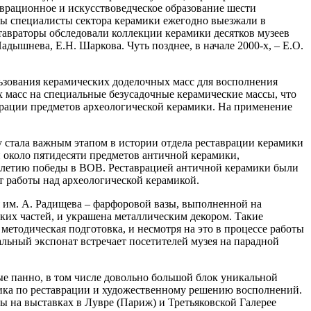
аврационное и искусствоведческое образование шести
оды специалисты сектора керамики ежегодно выезжали в
тавраторы обследовали коллекции керамики десятков музеев
дышнева, Е.Н. Шаркова. Чуть позднее, в начале 2000-х, – Е.О.
льзования керамических доделочных масс для восполнения
х масс на специальные безусадочные керамические массы, что
рации предметов археологической керамики. На применение
у стала важным этапом в истории отдела реставрации керамики
и около пятидесяти предметов античной керамики,
0-летию победы в ВОВ. Реставрацией античной керамики были
т работы над археологической керамикой.
им. А. Радищева – фарфоровой вазы, выполненной на
ьких частей, и украшена металлическим декором. Такие
методическая подготовка, и несмотря на это в процессе работы
альный экспонат встречает посетителей музея на парадной
ые панно, в том числе довольно большой блок уникальной
дика по реставрации и художественному решению восполнений.
ы на выставках в Лувре (Париж) и Третьяковской Галерее