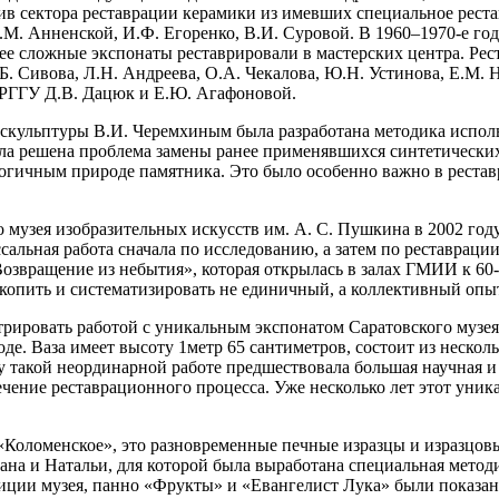
тив сектора реставрации керамики из имевших специальное рест
С.М. Анненской, И.Ф. Егоренко, В.И. Суровой. В 1960–1970-е г
ее сложные экспонаты реставрировали в мастерских центра. Рес
 Сивова, Л.Н. Андреева, О.А. Чекалова, Ю.Н. Устинова, Е.М. На
 РГГУ Д.В. Дацюк и Е.Ю. Агафоновой.
й скульптуры В.И. Черемхиным была разработана методика испо
была решена проблема замены ранее применявшихся синтетически
огичным природе памятника. Это было особенно важно в рестав
 музея изобразительных искусств им. А. С. Пушкина в 2002 год
сальная работа сначала по исследованию, а затем по реставраци
озвращение из небытия», которая открылась в залах ГМИИ к 6
акопить и систематизировать не единичный, а коллективный опы
ровать работой с уникальным экспонатом Саратовского музея 
е. Ваза имеет высоту 1метр 65 сантиметров, состоит из нескол
 такой неординарной работе предшествовала большая научная и 
ечение реставрационного процесса. Уже несколько лет этот уник
 «Коломенское», это разновременные печные изразцы и изразцов
ана и Натальи, для которой была выработана специальная мето
зиции музея, панно «Фрукты» и «Евангелист Лука» были показан