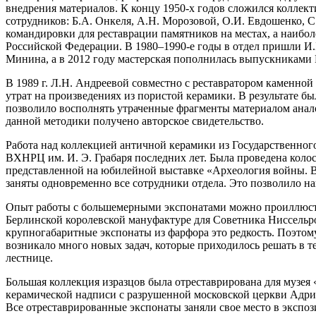
внедрения материалов. К концу 1950-х годов сложился коллек
сотрудников: Б.А. Онкеля, А.Н. Морозовой, О.И. Евдошенко, 
командировки для реставрации памятников на местах, а наибол
Российской Федерации. В 1980–1990-е годы в отдел пришли И.Б.
Минина, а в 2012 году мастерская пополнилась выпускниками
В 1989 г. Л.Н. Андреевой совместно с реставратором каменно
утрат на произведениях из пористой керамики. В результате 
позволило восполнять утраченные фрагменты материалом анал
данной методики получено авторское свидетельство.
Работа над коллекцией античной керамики из Государственного
ВХНРЦ им. И. Э. Грабаря последних лет. Была проведена колос
представленной на юбилейной выставке «Археология войны. В
заняты одновременно все сотрудники отдела. Это позволило н
Опыт работы с большемерными экспонатами можно проиллюстри
Берлинской королевской мануфактуре для Советника Ниссельрод
крупногабаритные экспонаты из фарфора это редкость. Поэтому
возникало много новых задач, которые приходилось решать в т
лестнице.
Большая коллекция изразцов была отреставрирована для музея
керамической надписи с разрушенной московской церкви Адри
Все отреставрированные экспонаты заняли свое место в экспо