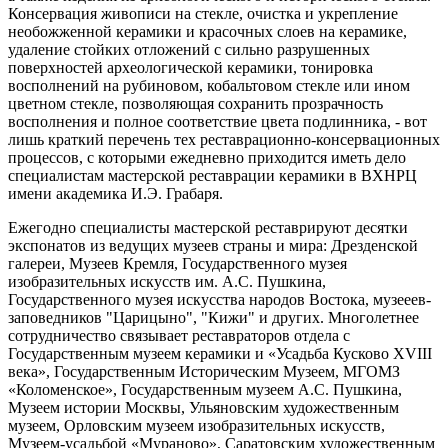
Консервация живописи на стекле, очистка и укрепление
необожженной керамики и красочных слоев на керамике,
удаление стойких отложений с сильно разрушенных
поверхностей археологической керамики, тонировка
восполнений на рубиновом, кобальтовом стекле или ином
цветном стекле, позволяющая сохранить прозрачность
восполнения и полное соответствие цвета подлинника, - вот
лишь краткий перечень тех реставрационно-консервационных
процессов, с которыми ежедневно приходится иметь дело
специалистам мастерской реставрации керамики в ВХНРЦ
имени академика И.Э. Грабаря.
Ежегодно специалисты мастерской реставрируют десятки
экспонатов из ведущих музеев страны и мира: Дрезденской
галереи, Музеев Кремля, Государственного музея
изобразительных искусств им. А.С. Пушкина,
Государственного музея искусства народов Востока, музееев-
заповедников "Царицыно", "Кижи" и других. Многолетнее
сотрудничество связывает реставраторов отдела с
Государственным музеем керамики и «Усадьба Кусково XVIII
века», Государственным Историческим Музеем, МГОМЗ
«Коломенское», Государственным музеем А.С. Пушкина,
Музеем истории Москвы, Ульяновским художественным
музеем, Орловским музеем изобразительных искусств,
Музеем-усадьбой «Мураново», Саратовским художественным