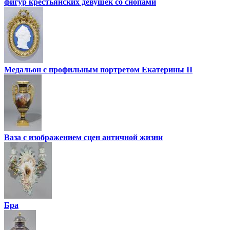
фигур крестьянских девушек со снопами
Медальон с профильным портретом Екатерины II
Ваза с изображением сцен античной жизни
Бра