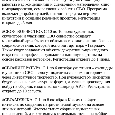
работать над концепциями и сценарными материалами кино-
и медиапроектов, осмысляющих события СВО. Программа
включает разработку идей, питчинг перед экспертами
индустрии и создание реальных проектов. Регистрация
открыта до 8 мая.
#СВОёТВОРЧЕСТВО. С 10 по 16 июля художники,
скульпторы и участники СВО совместно создадут
масштабный арт-объект из обломков техники с линии боевого
соприкосновения, который пополнит арт-парк «Таврида».
Также будут создаваться объекты декоративно-прикладного
искусства из трофеев, а художники напишут картины на
основе рассказов ветеранов. Регистрация открыта до 1 июня.
#СВОяЛИТЕРАТУРА. С 1 по 6 октября участники – очевидцы
и участники СВО – смогут поделиться своими историями
через литературное творчество. Под руководством экспертов
будут освоены литературные формы, а лучшие произведения
войдут в сборник издательства «Таврида.АРТ». Регистрация
открыта до 10 августа.
#СВОяМУЗЫКА. С 1 по 8 октября в Крыму пройдет
интенсив по созданию патриотической музыки на основе
личных историй. Итогом станет сборник музыкальных
произведений, а также выпуск отдельных треков на лейбле