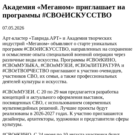
Академия «Меганом» приглашает на
программы #СВОёИСКУССТВО
07.05.2026
Арт-кластер «Таврида.АРТ» и Академия творческих
индустрий «Меганом» объявляют о старте уникальных
программ #СВОёИСКУССТВО, направленных на сохранение
и осмысление опыта специальной военной операции через
различные виды искусства. Программы #СВОёКИНО,
#СВОяМУЗЫКА, #СВОиМУЗЕИ, #СВОяЛИТЕРАТУРА и
#СВОёТВОРЧЕСТВО приглашают к участию очевидцев,
участников СВО, их семьи, а также профессиональных
деятелей культуры и искусства.
#СВОиМУЗЕИ. С 20 по 29 мая предлагается разработка
концепций и актуального оформления выставок,
посвященных СВО, с использованием современных
мультимедийных решений. Лучшие проекты будут
реализованы в 2026-2027 годах. К участию приглашаются
дизайнеры, архитекторы, художники и представители сферы
культуры.
#СВОёКИНО. С 24 июня по 10 августа участники будут