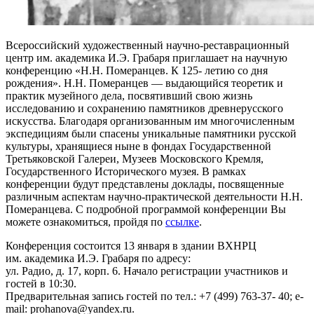
Всероссийский художественный научно-реставрационный
центр им. академика И.Э. Грабаря приглашает на научную
конференцию «Н.Н. Померанцев. К 125- летию со дня
рождения». Н.Н. Померанцев — выдающийся теоретик и
практик музейного дела, посвятивший свою жизнь
исследованию и сохранению памятников древнерусского
искусства. Благодаря организованным им многочисленным
экспедициям были спасены уникальные памятники русской
культуры, хранящиеся ныне в фондах Государственной
Третьяковской Галереи, Музеев Московского Кремля,
Государственного Исторического музея. В рамках
конференции будут представлены доклады, посвященные
различным аспектам научно-практической деятельности Н.Н.
Померанцева. С подробной программой конференции Вы
можете ознакомиться, пройдя по
ссылке
.
Конференция состоится 13 января в здании ВХНРЦ
им. академика И.Э. Грабаря по адресу:
ул. Радио, д. 17, корп. 6. Начало регистрации участников и
гостей в 10:30.
Предварительная запись гостей по тел.: +7 (499) 763-37- 40; e-
mail: prohanova@yandex.ru.