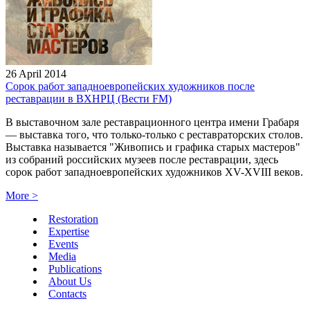
26 April 2014
Сорок работ западноевропейских художников после
реставрации в ВХНРЦ (Вести FM)
В выставочном зале реставрационного центра имени Грабаря
— выставка того, что только-только с реставраторских столов.
Выставка называется "Живопись и графика старых мастеров"
из собраний российских музеев после реставрации, здесь
сорок работ западноевропейских художников XV-XVIII веков.
More
>
Restoration
Expertise
Events
Media
Publications
About Us
Contacts