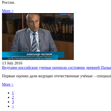
России.
More
>
13 July 2016
Ведущие российские ученые оценили состояние древней Паль
Первые оценки дали ведущие отечественные учёные – специал
More
>
1
2
3
>