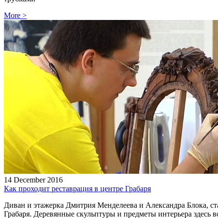
More
>
14 December 2016
Как проходит реставрация в центре Грабаря
Диван и этажерка Дмитрия Менделеева и Александра Блока, ст
Грабаря. Деревянные скульптуры и предметы интерьера здесь в