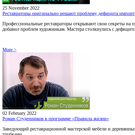
25 November 2022
Реставраторы оригинально решают проблему дефицита импорт
Профессиональные реставраторы открывают свои секреты на п
добавил проблем художникам. Мастера столкнулись с дефицито
More
>
02 February 2022
Роман Студенников в программе «Правила жизни»
Заведующий реставрационной мастерской мебели и деревянных
трубками