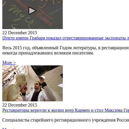
22 December 2015
Центр имени Грабаря показал отреставрированные экспонаты л
Весь 2015 год, объявленный Годом литературы, в реставрацио
некогда принадлежавших великим писателям.
More
>
22 December 2015
Реставраторы вернули к жизни веер Кармен и стол Максима Го
Специалисты старейшего реставрационного учреждения России