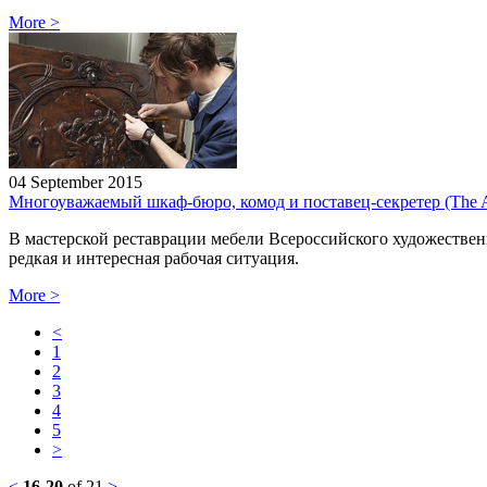
More
>
04 September 2015
Многоуважаемый шкаф-бюро, комод и поставец-секретер (The A
В мастерской реставрации мебели Всероссийского художествен
редкая и интересная рабочая ситуация.
More
>
<
1
2
3
4
5
>
<
16-20
of 21
>