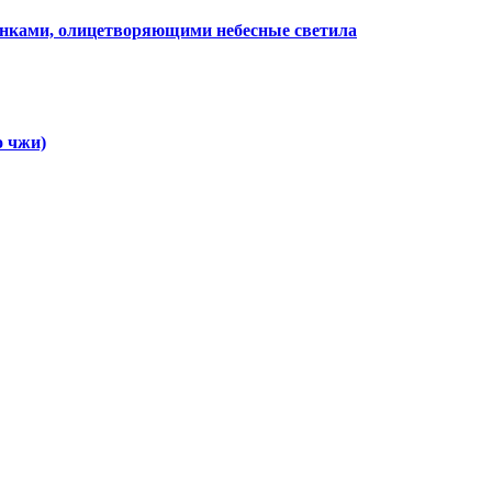
унками, олицетворяющими небесные светила
о чжи)