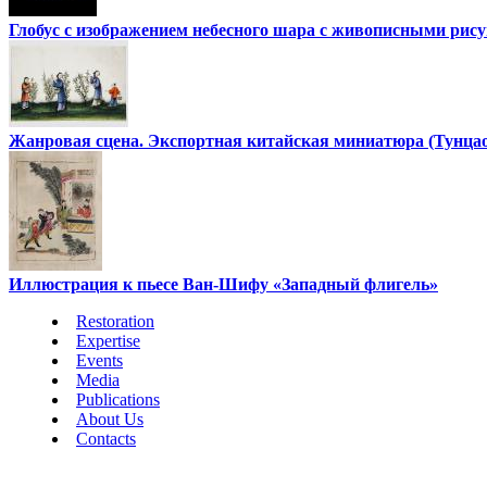
Глобус с изображением небесного шара с живописными рис
Жанровая сцена. Экспортная китайская миниатюра (Тунца
Иллюстрация к пьесе Ван-Шифу «Западный флигель»
Restoration
Expertise
Events
Media
Publications
About Us
Contacts