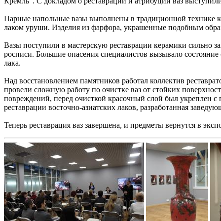
Кремль". С докладом о реставрации и атрибуции ваз выступил
Парные напольные вазы выполнены в традиционной технике ко
лаком уруши. Изделия из фарфора, украшенные подобным образ
Вазы поступили в мастерскую реставрац
ии керамики сильно за
росписи. Большие опасения специалистов вызывало состояние 
лака.
Над восстановлением памятников работал коллектив реставра
провели сложную работу по очистке ваз от стойких поверхност
повреждений, перед очисткой красочный слой был укреплен с 
реставрации восточно-азиатских лаков, разработанная завед
Теперь реставрация ваз завершена, и предметы вернутся в экс