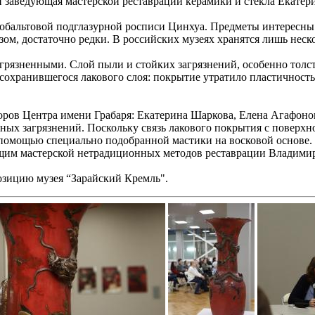
и заведующая мастерской реставрации керамики и стекла Екате
бальтовой подглазурной росписи Цинхуа. Предметы интересны т
ом, достаточно редки. В российских музеях хранятся лишь неск
грязненными. Слой пыли и стойких загрязнений, особенно толс
сохранившегося лакового слоя: покрытие утратило пластичность
торов Центра имени Грабаря: Екатерина Шаркова, Елена Агафон
ных загрязнений. Поскольку связь лакового покрытия с поверхн
помощью специально подобранной мастики на восковой основе. 
ующим мастерской нетрадиционных методов реставрации Владим
позицию музея “Зарайский Кремль".