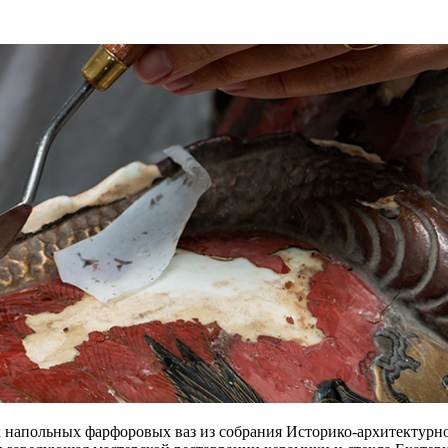
ух напольных фарфоровых ваз из собрания Историко-архитектурн