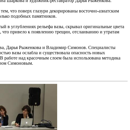
рина Шаркова и художник-реставратор Дарья Рыженкова.
ем, что поверх глазури декорированы восточно-азиатским
олько подобных памятников.
тый в углублениях рельефа вазы, скрывал оригинальные цвета
, что привело к появлению трещин, отслаиванию и утратам
ова, Дарья Рыженкова и Владимир Симонов. Специалисты
остью вазы ослабла и существовала опасность новых
В работе над красочным слоем была использована методика
иром Симоновым.