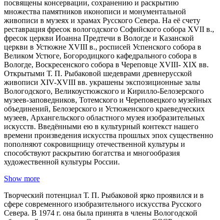
посвящены консервации, сохранению и раскрытию
множества памятников иконописи и монументальной
живописи в музеях и храмах Русского Севера. На её счету
реставрация фресок вологодского Софийского собора ХVII в.,
фресок церкви Иоанна Предтечи в Вологде и Казанской
церкви в Устюжне ХVIII в., росписей Успенского собора в
Великом Устюге, Богородицкого кафедрального собора в
Вологде, Воскресенского собора в Череповце ХVIII- ХIХ вв.
Открытыми Т. П. Рыбаковой шедеврами древнерусской
живописи ХIV-ХVIII вв. украшены экспозиционные залы
Вологодского, Великоустюжского и Кирилло-Белозерского
музеев-заповедников, Тотемского и Череповецкого музейных
объединений, Белозерского и Устюженского краеведческих
музеев, Архангельского областного музея изобразительных
искусств. Введёнными ею в культурный контекст нашего
времени произведения искусства прошлых эпох существенно
пополняют сокровищницу отечественной культуры и
способствуют раскрытию богатства и многообразия
художественной культуры России.
Show more
Творческий потенциал Т. П. Рыбаковой ярко проявился и в
сфере современного изобразительного искусства Русского
Севера. В 1974 г. она была принята в члены Вологодской