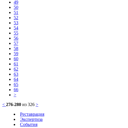
49
50
51
52
53
54
55
56
57
58
59
60
61
62
63
64
65
66
>
<
276-280
из 326
>
Реставрация
Экспертиза
События